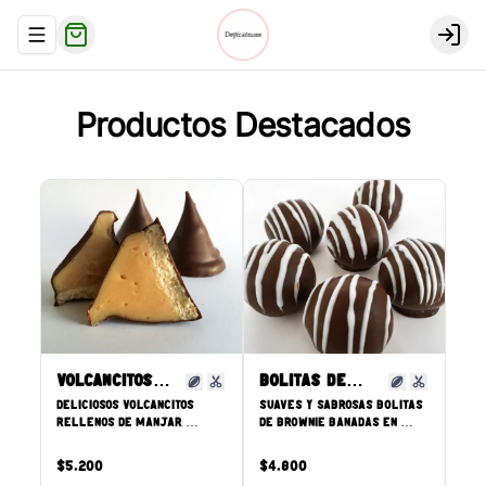
Abrir menu de navegación
Logi
Productos Destacados
Volcancitos
Bolitas de
base galleta
Deliciosos volcancitos 
bownie
Suaves y sabrosas bolitas 
rellenos de manjar 
de brownie bañadas en 
blanco 100% artesanal con 
chocolate de leche y 
una base suave de galleta 
decoradas con chocolate 
$5.200
$4.800
y bañado en chocolate. 
blanco.